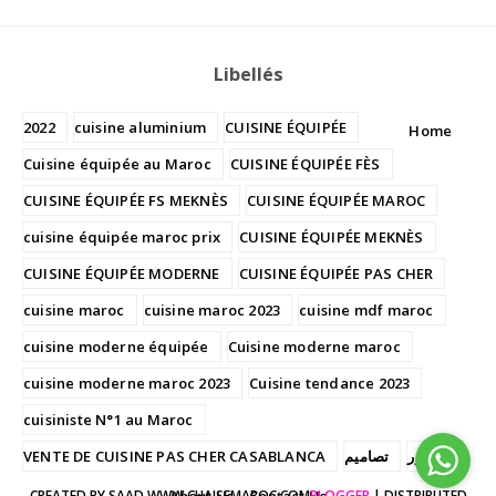
Libellés
2022
cuisine aluminium
CUISINE ÉQUIPÉE
Home
Cuisine équipée au Maroc
CUISINE ÉQUIPÉE FÈS
CUISINE ÉQUIPÉE FS MEKNÈS
CUISINE ÉQUIPÉE MAROC
cuisine équipée maroc prix
CUISINE ÉQUIPÉE MEKNÈS
CUISINE ÉQUIPÉE MODERNE
CUISINE ÉQUIPÉE PAS CHER
cuisine maroc
cuisine maroc 2023
cuisine mdf maroc
cuisine moderne équipée
Cuisine moderne maroc
cuisine moderne maroc 2023
Cuisine tendance 2023
cuisiniste N°1 au Maroc
VENTE DE CUISINE PAS CHER CASABLANCA
تصاميم
صور
CREATED BY SAAD WWW.CHAISEMAROC.COM
About Us
Contact Us
BLOGGER
| DISTRIBUTED